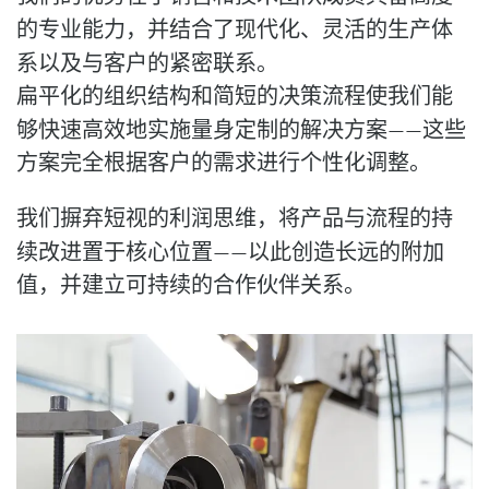
的专业能力
，并结合了
现代化、灵活的生产
体
系以及
与客户的紧密联系
。
扁平化的组织结构和简短的决策流程使我们能
够快速高效地实施
量身定制的解决方案
——
这些
方案完全根据客户的需求进行个性化调整。
我们摒弃短视的利润思维，将
产品与流程的持
续改进
置于核心位置——以此创造长远的附加
值，并建立可持续的合作伙伴关系。