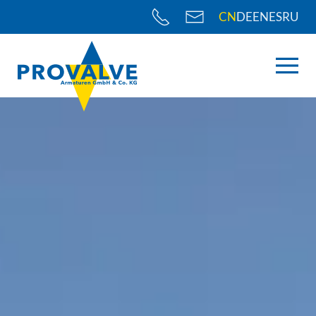
CN
DE
EN
ES
RU