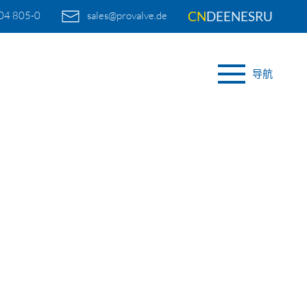
CN
DE
EN
ES
RU
04 805-0
sales@provalve.de
导航