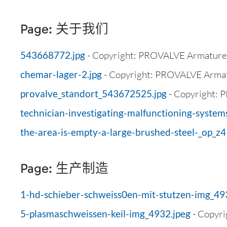
Page: 关于我们
543668772.jpg
- Copyright: PROVALVE Armatur
chemar-lager-2.jpg
- Copyright: PROVALVE Arm
provalve_standort_543672525.jpg
- Copyright:
technician-investigating-malfunctioning-systems
the-area-is-empty-a-large-brushed-steel-_op_
Page: 生产制造
1-hd-schieber-schweiss0en-mit-stutzen-img_49
5-plasmaschweissen-keil-img_4932.jpeg
- Copyr