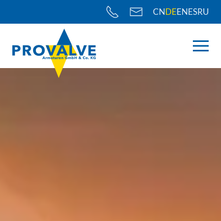
CN
DE
EN
ES
RU